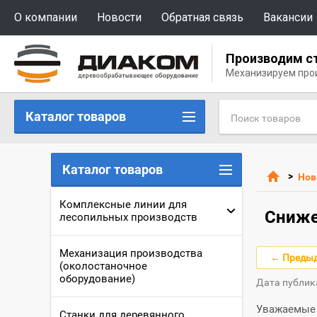
О компании
Новости
Обратная связь
Вакансии
Производим с
Механизируем про
Каталог товаров
Каталог товаров
>
Нов
Комплексные линии для
Сниже
лесопильных производств
Механизация производства
← Преды
(околостаночное
оборудование)
Дата публик
Уважаемые 
Станки для деревянного