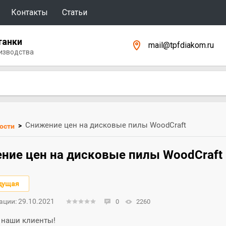
Контакты
Статьи
танки
mail@tpfdiakom.ru
изводства
Снижение цен на дисковые пилы WoodCraft
>
ости
ние цен на дисковые пилы WoodCraft
дущая
ации: 29.10.2021
0
2260
наши клиенты!