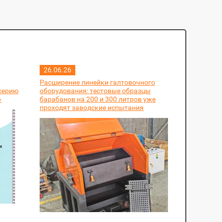
26.06.26
Расширение линейки галтовочного
серию
оборудования: тестовые образцы
»
барабанов на 200 и 300 литров уже
проходят заводские испытания